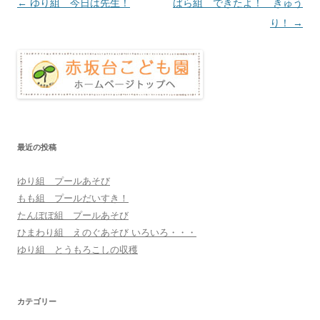
投
←
ゆり組 今日は先生！
ばら組 できたよ！ きゅう
稿
り！
→
ナ
ビ
ゲ
ー
シ
ョ
最近の投稿
ン
ゆり組 プールあそび
もも組 プールだいすき！
たんぽぽ組 プールあそび
ひまわり組 えのぐあそび いろいろ・・・
ゆり組 とうもろこしの収穫
カテゴリー