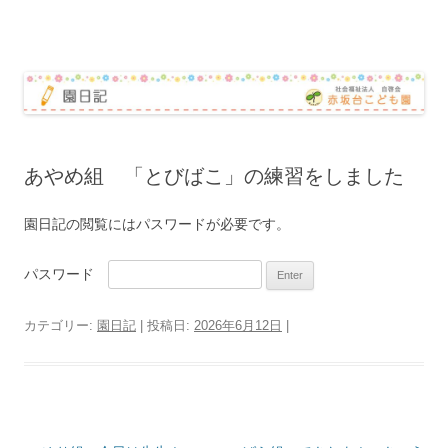
赤坂台こども園 園日記
コ
ン
テ
ン
ツ
へ
ス
キ
ッ
あやめ組 「とびばこ」の練習をしました
プ
園日記の閲覧にはパスワードが必要です。
パスワード
カテゴリー:
園日記
| 投稿日:
2026年6月12日
|