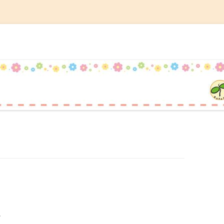
記
コ
ン
テ
ン
ツ
へ
ス
キ
ッ
プ
。