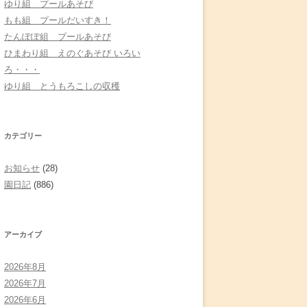
ゆり組 プールあそび
もも組 プールだいすき！
たんぽぽ組 プールあそび
ひまわり組 えのぐあそび いろい
ろ・・・
ゆり組 とうもろこしの収穫
カテゴリー
お知らせ
(28)
園日記
(886)
アーカイブ
2026年8月
2026年7月
2026年6月