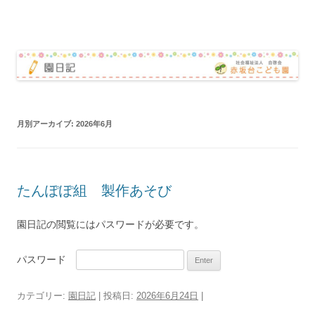
赤坂台こども園 園日記
コ
ン
テ
ン
ツ
へ
ス
キ
ッ
月別アーカイブ:
2026年6月
プ
たんぽぽ組 製作あそび
園日記の閲覧にはパスワードが必要です。
パスワード
カテゴリー:
園日記
| 投稿日:
2026年6月24日
|