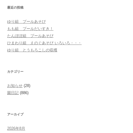
シ
最近の投稿
ョ
ゆり組 プールあそび
ン
もも組 プールだいすき！
たんぽぽ組 プールあそび
ひまわり組 えのぐあそび いろいろ・・・
ゆり組 とうもろこしの収穫
カテゴリー
お知らせ
(28)
園日記
(886)
アーカイブ
2026年8月