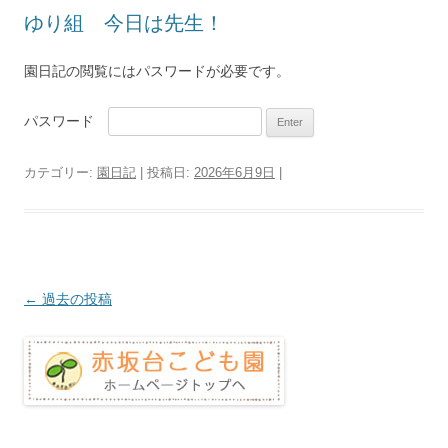
ゆり組 今日は先生！
園日記の閲覧にはパスワードが必要です。
パスワード
カテゴリー:
園日記
| 投稿日:
2026年6月9日
|
投
←
過去の投稿
稿
ナ
ビ
ゲ
ー