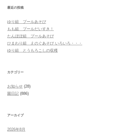
シ
最近の投稿
ョ
ゆり組 プールあそび
ン
もも組 プールだいすき！
たんぽぽ組 プールあそび
ひまわり組 えのぐあそび いろいろ・・・
ゆり組 とうもろこしの収穫
カテゴリー
お知らせ
(28)
園日記
(886)
アーカイブ
2026年8月