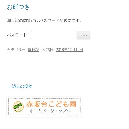
お餅つき
園日記の閲覧にはパスワードが必要です。
パスワード
カテゴリー:
園日記
| 投稿日:
2018年12月12日
|
投
←
過去の投稿
稿
ナ
ビ
ゲ
ー