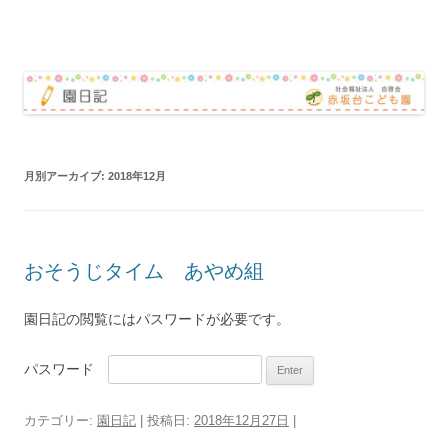
赤坂台こども園 園日記
コ
ン
テ
ン
ツ
へ
ス
キ
ッ
月別アーカイブ:
2018年12月
プ
おそうじタイム あやめ組
園日記の閲覧にはパスワードが必要です。
パスワード
カテゴリー:
園日記
| 投稿日:
2018年12月27日
|