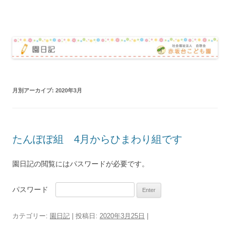
赤坂台こども園 園日記
コ
ン
テ
ン
ツ
へ
ス
キ
ッ
月別アーカイブ:
2020年3月
プ
たんぽぽ組 4月からひまわり組です
園日記の閲覧にはパスワードが必要です。
パスワード
カテゴリー:
園日記
| 投稿日:
2020年3月25日
|