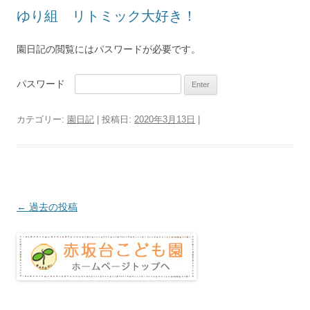
ゆり組 リトミック大好き！
園日記の閲覧にはパスワードが必要です。
パスワード
カテゴリー:
園日記
| 投稿日:
2020年3月13日
|
投
←
過去の投稿
稿
ナ
ビ
ゲ
ー