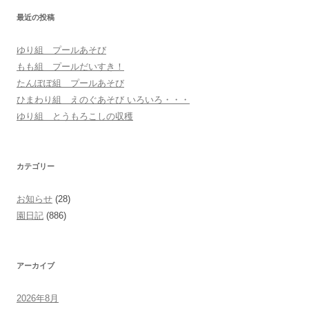
シ
最近の投稿
ョ
ゆり組 プールあそび
ン
もも組 プールだいすき！
たんぽぽ組 プールあそび
ひまわり組 えのぐあそび いろいろ・・・
ゆり組 とうもろこしの収穫
カテゴリー
お知らせ
(28)
園日記
(886)
アーカイブ
2026年8月