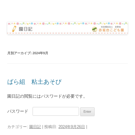
赤坂台こども園 園日記
コ
ン
テ
ン
ツ
へ
ス
キ
ッ
月別アーカイブ:
2024年9月
プ
ばら組 粘土あそび
園日記の閲覧にはパスワードが必要です。
パスワード
カテゴリー:
園日記
| 投稿日:
2024年9月26日
|