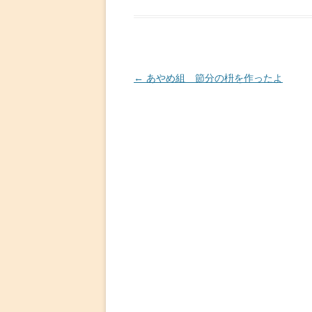
投
←
あやめ組 節分の枡を作ったよ
稿
ナ
ビ
ゲ
ー
シ
ョ
ン