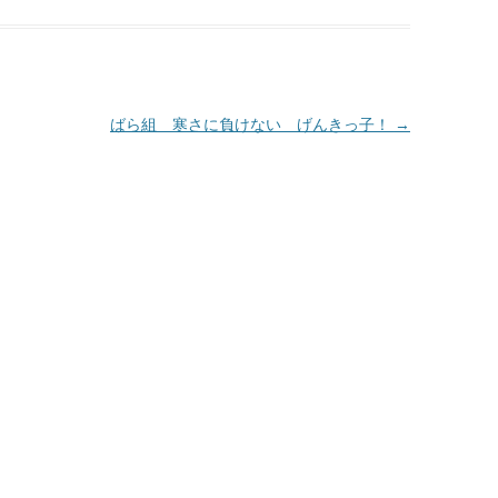
ばら組 寒さに負けない げんきっ子！
→