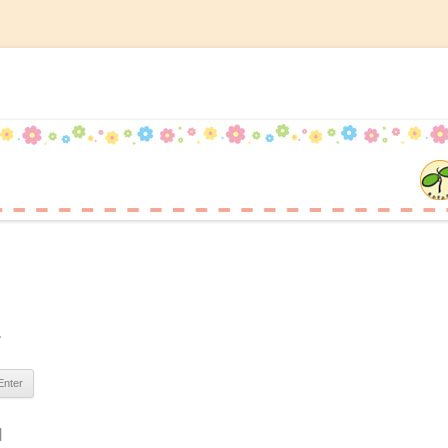
記
コ
ン
テ
ン
ツ
へ
ス
キ
ッ
プ
。
|