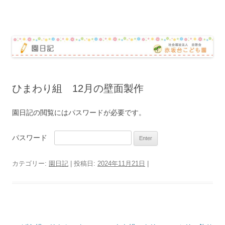
赤坂台こども園 園日記
コ
ン
テ
ン
ツ
へ
ス
キ
ッ
ひまわり組 12月の壁面製作
プ
園日記の閲覧にはパスワードが必要です。
パスワード
カテゴリー:
園日記
| 投稿日:
2024年11月21日
|