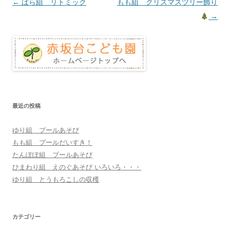
投
←
ばら組 リトミック
もも組 クリスマスツリー飾り
稿
→
ナ
ビ
ゲ
ー
シ
ョ
最近の投稿
ン
ゆり組 プールあそび
もも組 プールだいすき！
たんぽぽ組 プールあそび
ひまわり組 えのぐあそび いろいろ・・・
ゆり組 とうもろこしの収穫
カテゴリー