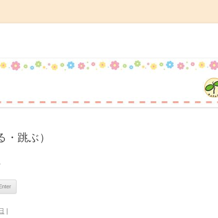
記
コ
ン
テ
ン
ツ
へ
ス
キ
ッ
プ
る・跳ぶ）
。
4日
|