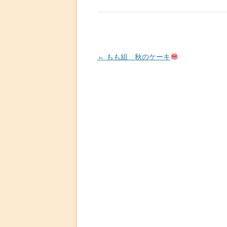
投
←
もも組 秋のケーキ
稿
ナ
ビ
ゲ
ー
シ
ョ
ン