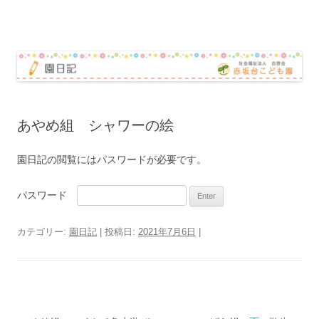
赤坂台こども園 園日記
コ
ン
テ
ン
ツ
へ
ス
キ
ッ
あやめ組 シャワーの絵
プ
園日記の閲覧にはパスワードが必要です。
パスワード
カテゴリー:
園日記
| 投稿日:
2021年7月6日
|