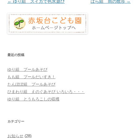
投
←
ゆり組 スイカで色水遊び
ばら組 雨の散歩
→
稿
ナ
ビ
ゲ
ー
シ
最近の投稿
ョ
ゆり組 プールあそび
ン
もも組 プールだいすき！
たんぽぽ組 プールあそび
ひまわり組 えのぐあそび いろいろ・・・
ゆり組 とうもろこしの収穫
カテゴリー
お知らせ
(28)