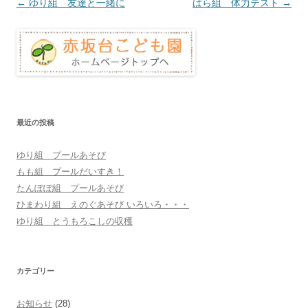
投
←
ゆり組 友達と一緒に
ばら組 体力テスト
→
稿
ナ
ビ
ゲ
ー
シ
最近の投稿
ョ
ゆり組 プールあそび
ン
もも組 プールだいすき！
たんぽぽ組 プールあそび
ひまわり組 えのぐあそび いろいろ・・・
ゆり組 とうもろこしの収穫
カテゴリー
お知らせ
(28)