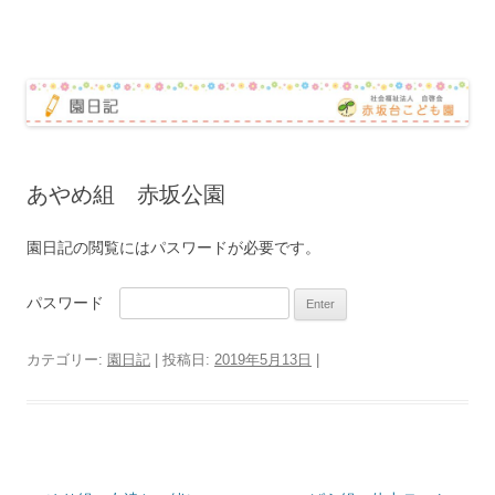
赤坂台こども園 園日記
コ
ン
テ
ン
ツ
へ
ス
キ
ッ
あやめ組 赤坂公園
プ
園日記の閲覧にはパスワードが必要です。
パスワード
カテゴリー:
園日記
| 投稿日:
2019年5月13日
|