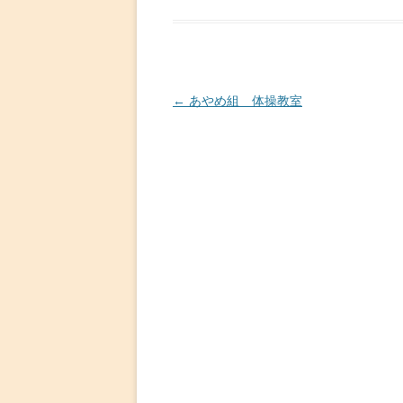
投
←
あやめ組 体操教室
稿
ナ
ビ
ゲ
ー
シ
ョ
ン