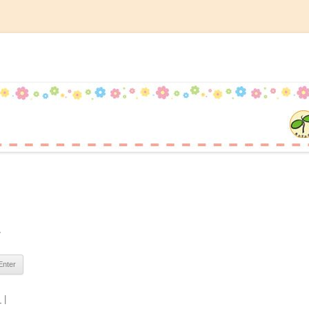
記
コ
ン
テ
ン
ツ
へ
ス
キ
ッ
プ
。
日
|