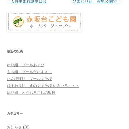
投
←
5月生まれ誕生日会
ひまわり組 赤坂公園で
→
稿
ナ
ビ
ゲ
ー
シ
最近の投稿
ョ
ゆり組 プールあそび
ン
もも組 プールだいすき！
たんぽぽ組 プールあそび
ひまわり組 えのぐあそび いろいろ・・・
ゆり組 とうもろこしの収穫
カテゴリー
お知らせ
(28)