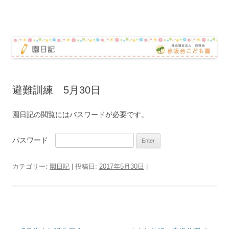
赤坂台こども園 園日記
コ
ン
テ
ン
ツ
へ
ス
キ
ッ
避難訓練 5月30日
プ
園日記の閲覧にはパスワードが必要です。
パスワード
カテゴリー:
園日記
| 投稿日:
2017年5月30日
|