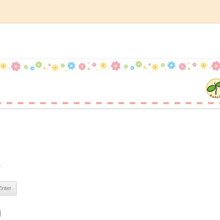
記
コ
ン
テ
ン
ツ
へ
ス
キ
ッ
プ
。
|