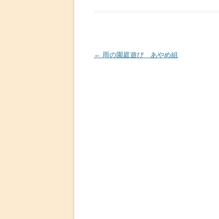
投
←
雨の園庭遊び あやめ組
稿
ナ
ビ
ゲ
ー
シ
ョ
ン