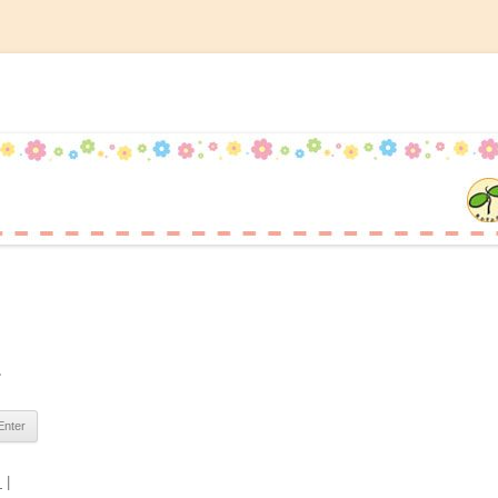
記
コ
ン
テ
ン
ツ
へ
ス
キ
ッ
プ
。
日
|