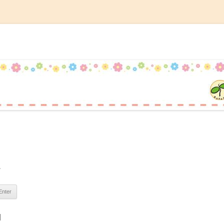
記
コ
ン
テ
ン
ツ
へ
ス
キ
ッ
プ
。
|