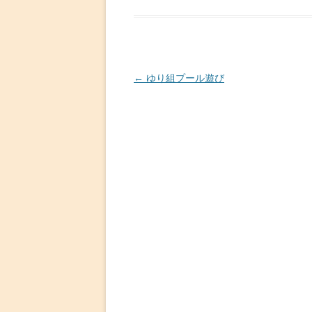
投
←
ゆり組プール遊び
稿
ナ
ビ
ゲ
ー
シ
ョ
ン