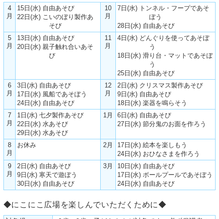
4
15日(水) 自由あそび
10
7日(水) トンネル・フープであそ
月
月
22日(水) こいのぼり製作あ
ぼう
そび
28日(水) 自由あそび
5
13日(水) 自由あそび
11
4日(水) どんぐりを使ってあそぼ
月
月
20日(水) 親子触れ合いあそ
う
び
18日(水) 滑り台・マットであそぼ
う
25日(水) 自由あそび
6
3日(水) 自由あそび
12
2日(水) クリスマス製作あそび
月
月
17日(水) 風船であそぼう
9日(水) 自由あそび
24日(水) 自由あそび
18日(水) 楽器を鳴らそう
7
1日(水) 七夕製作あそび
1月
6日(水) 自由あそび
月
22日(水) 水あそび
27日(水) 節分鬼のお面を作ろう
29日(水) 水あそび
8
お休み
2月
17日(水) 絵本を楽しもう
月
24日(水) おひなさまを作ろう
9
2日(水) 自由あそび
3月
10日(水) 自由あそび
月
9日(水) 寒天で遊ぼう
17日(水) ボールプールであそぼう
30日(水) 自由あそび
24日(水) 自由あそび
◆にこにこ広場を楽しんでいただくために◆