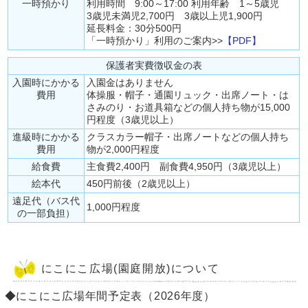
一時預かり
利用時間 9:00～17:00 利用年齢 1～5歳児
3歳児未満児2,700円 3歳以上児1,900円
延長料金：30分500円
「一時預かり」利用のご案内>>
【PDF】
保護者実費徴収金の表
入園時にかかる
入園金はありません
費用
体操服・帽子・通園リュック・出席ノート・は
さみのり・お道具箱などの個人持ち物が15,000
円程度（3歳児以上）
進級時にかかる
クラスカラー帽子・出席ノートなどの個人持ち
費用
物が2,000円程度
給食費
主食費2,400円 副食費4,950円（3歳児以上）
絵本代
450円前後（2歳児以上）
遠足代（バス代
1,000円程度
の一部負担）
にこにこ広場(園庭開放)について
◆にこにこ広場年間予定表（2026年度）