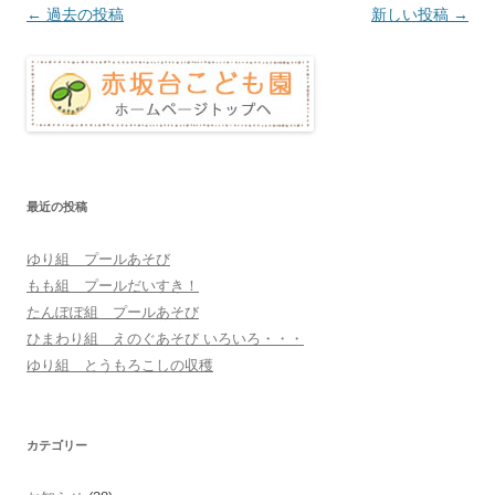
投
←
過去の投稿
新しい投稿
→
稿
ナ
ビ
ゲ
ー
シ
最近の投稿
ョ
ゆり組 プールあそび
ン
もも組 プールだいすき！
たんぽぽ組 プールあそび
ひまわり組 えのぐあそび いろいろ・・・
ゆり組 とうもろこしの収穫
カテゴリー