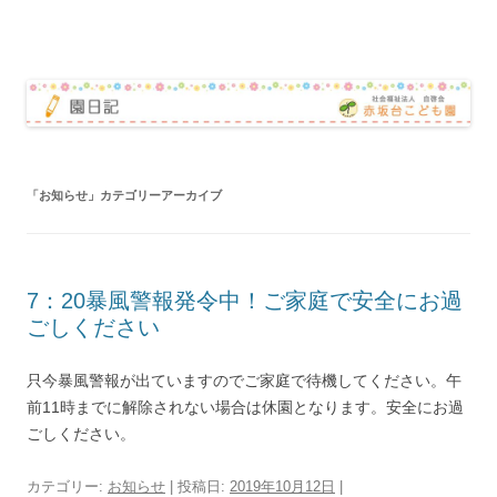
赤坂台こども園 園日記
コ
ン
テ
ン
ツ
へ
ス
キ
ッ
「
お知らせ
」カテゴリーアーカイブ
プ
7：20暴風警報発令中！ご家庭で安全にお過
ごしください
只今暴風警報が出ていますのでご家庭で待機してください。午
前11時までに解除されない場合は休園となります。安全にお過
ごしください。
カテゴリー:
お知らせ
| 投稿日:
2019年10月12日
|